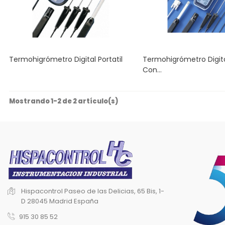
Termohigrómetro Digital Portatil
Termohigrómetro Digital
Con...
Mostrando 1-2 de 2 artículo(s)
Hispacontrol
Paseo de las Delicias, 65 Bis, 1-
D
28045 Madrid
España
915 30 85 52