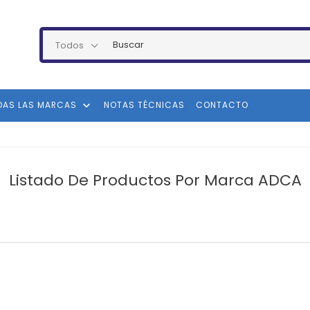
Todos
keyboard_arrow_down
DAS LAS MARCAS
NOTAS TÉCNICAS
CONTACTO
Listado De Productos Por Marca ADCA