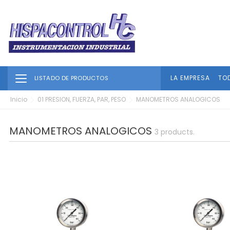
Toggle navigation
LA EMPRESA
TO
LISTADO DE PRODUCTOS
Inicio
01 PRESION, FUERZA, PAR, PESO
MANOMETROS ANALOGICOS
MANOMETROS ANALOGICOS
3 products.