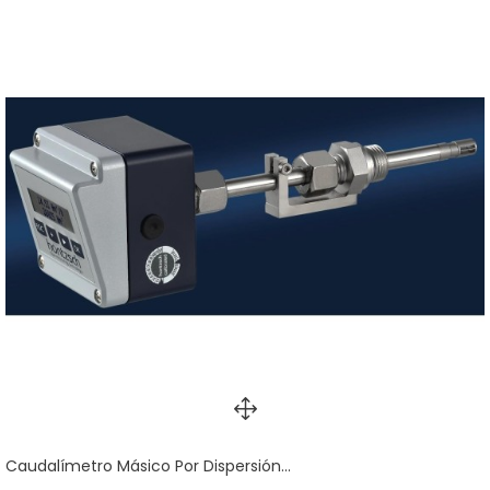
Caudalímetro Másico Por Dispersión...