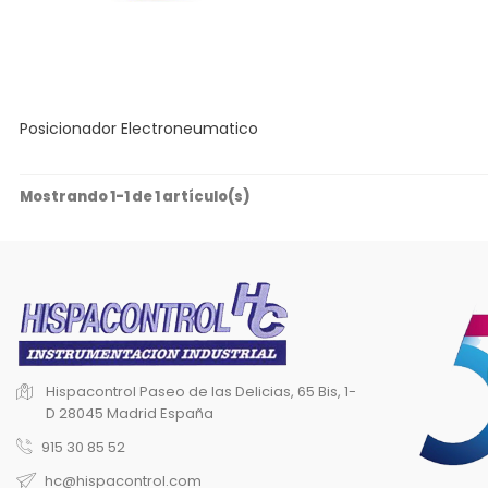
Posicionador Electroneumatico
Mostrando 1-1 de 1 artículo(s)
Hispacontrol
Paseo de las Delicias, 65 Bis, 1-
D
28045 Madrid
España
915 30 85 52
hc@hispacontrol.com