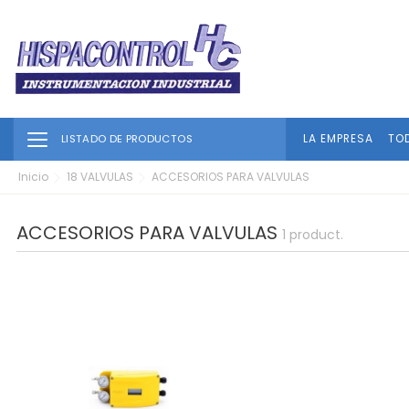
Toggle navigation
LA EMPRESA
TO
LISTADO DE PRODUCTOS
Inicio
18 VALVULAS
ACCESORIOS PARA VALVULAS
ACCESORIOS PARA VALVULAS
1 product.