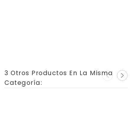
Rango ajustable en campo
Rangos desde 12 m Bar 700 Bar
Presión estática máxima hasta 1000 Bar
Valido para usarse en SIL
3 Otros Productos En La Misma
Categoría: