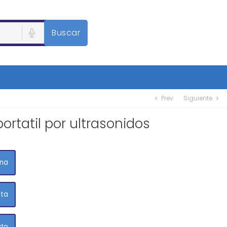
Buscar
Prev
Siguiente
chevron_left
chevron_right
rtatil por ultrasonidos
ina
eta
cto