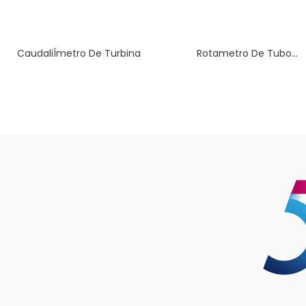
CaudaliÍmetro De Turbina
Rotametro De Tubo...
Hispacontrol
Paseo de las Delicias, 65 Bis, 1-
D
28045 Madrid
España
915 30 85 52
hc@hispacontrol.com