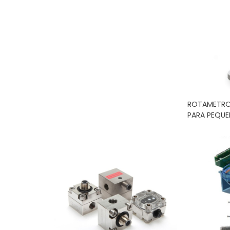
uidos Por
Caudalímetro Por Ultrasonidos
ROTAMETRO
PARA PEQUEÑ