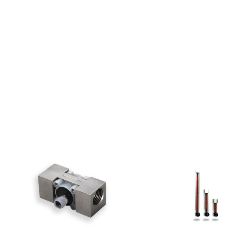
Turbina De Inserccion
Caudalímetro Para Líq
Ultrasonidos