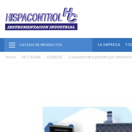
Toggle navigation
LA EMPRESA
TO
LISTADO DE PRODUCTOS
Inicio
05 CAUDAL
LIQUIDOS
Caudalimetro portatil por ultrason